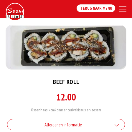
TERUG NAAR MENU
BEEF ROLL
12.00
Ossenhaas, komkommer, teriyakisaus en sesam
Allergenen informatie