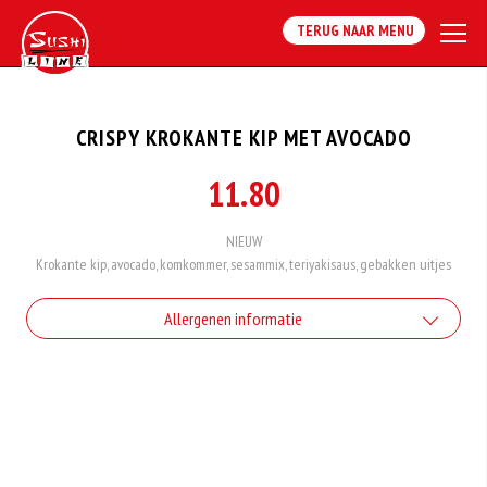
TERUG NAAR MENU
CRISPY KROKANTE KIP MET AVOCADO
11.80
NIEUW
Krokante kip, avocado, komkommer, sesammix, teriyakisaus, gebakken uitjes
Allergenen informatie
Geen aangegeven allergenen.