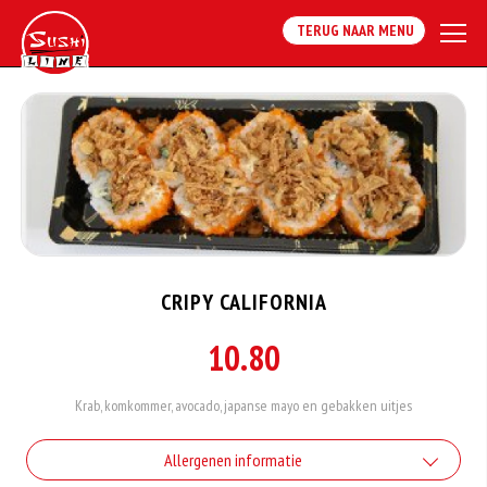
TERUG NAAR MENU
CRIPY CALIFORNIA
10.80
Krab, komkommer, avocado, japanse mayo en gebakken uitjes
Allergenen informatie